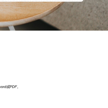
rd或PDF。