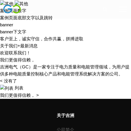
案例页面数字
案例页面底部文字以及跳转
banner
banner下文字
客户至上，诚实守信，合作共赢，拼搏进取
公司简介
关于我们+最新消息
企业文化
电压暂降
欢迎联系我们！
联系我们
我们更值得信赖，
电能质量
工业
吉洲电气（GC）是一家专注于电力质量和电能管理领域，为用户提
智能测控
新能源
工作机会
供多种电能质量控制核心产品和电能管理系统解决方案的公司。
运维服务
商业建筑
< 没有了
商务合作
数据中心
列表
我们更值得信赖， >
关于吉洲
公司简介