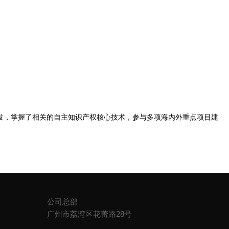
例
加入吉洲
新闻动态
发，掌握了相关的自主知识产权核心技术，参与多项海内外重点项目建
公司总部
广州市荔湾区花蕾路28号